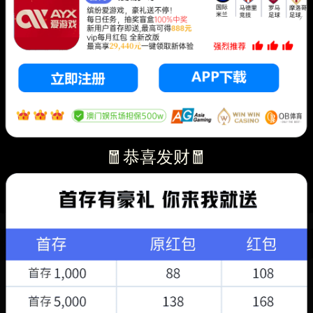
🧧恭喜发财🧧