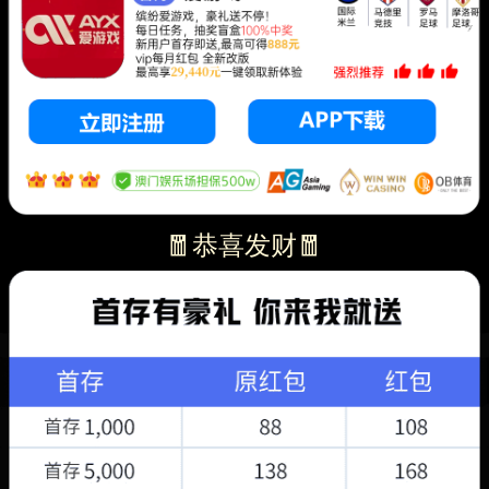
🧧恭喜发财🧧